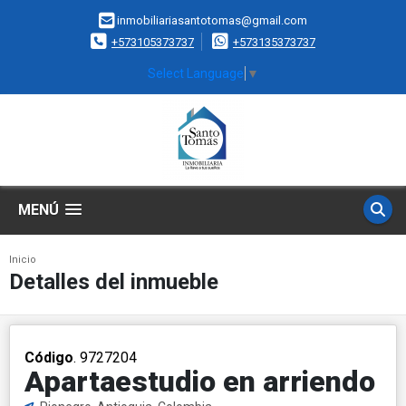
inmobiliariasantotomas@gmail.com
+573105373737
+573135373737
Select Language
▼
MENÚ
Inicio
Detalles del inmueble
Código
. 9727204
Apartaestudio en arriendo