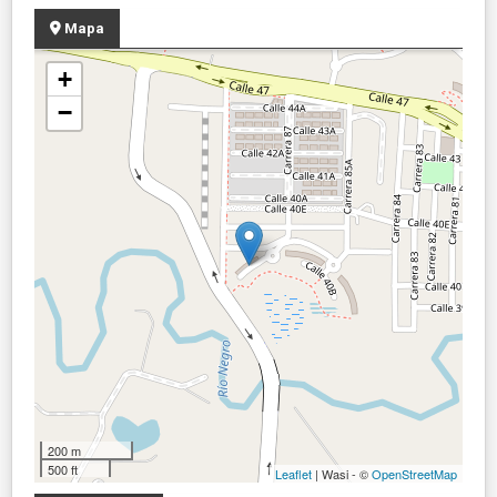
Mapa
+
−
200 m
500 ft
Leaflet
| Wasi - ©
OpenStreetMap