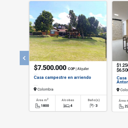
$1.25
$7.500.000
COP
| Alquiler
$6.50
Casa campestre en arriendo
Casa 
Anton
Colombia
Colo
2
Área m
Alcobas
Baño(s)
Área 
1800
4
3
2