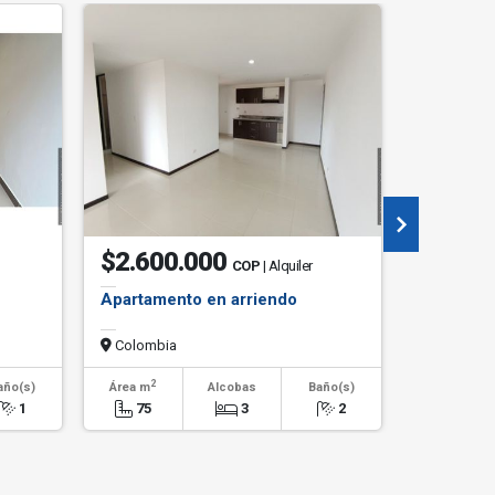
$2.600.000
$560.
COP
| Alquiler
Apartamento en arriendo
APARTAM
Colombia
Colombi
2
2
año(s)
Área m
Alcobas
Baño(s)
Área m
1
75
3
2
65