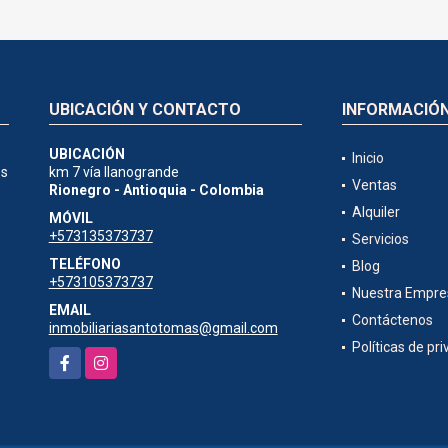
UBICACIÓN Y CONTACTO
INFORMACIÓ
UBICACIÓN
Inicio
es
km 7 vía llanogrande
Ventas
Rionegro - Antioquia - Colombia
Alquiler
MÓVIL
+573135373737
Servicios
TELÉFONO
Blog
+573105373737
Nuestra Empre
EMAIL
Contáctenos
inmobiliariasantotomas@gmail.com
Políticas de pr
Facebook
Instagram