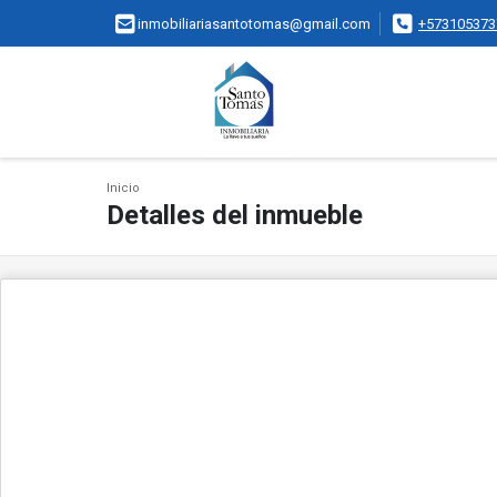
inmobiliariasantotomas@gmail.com
+573105373
Inicio
Detalles del inmueble