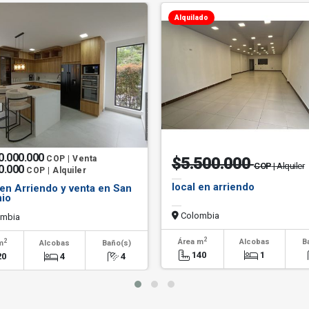
Alquilado
0.000.000
COP | Venta
$5.500.000
COP
| Alquiler
0.000
COP | Alquiler
local en arriendo
en Arriendo y venta en San
io
Colombia
mbia
2
2
Área m
Alcobas
B
m
Alcobas
Baño(s)
140
1
20
4
4