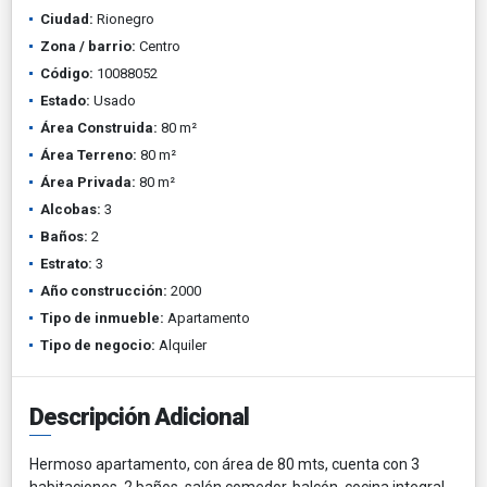
Ciudad:
Rionegro
Zona / barrio:
Centro
Código:
10088052
Estado:
Usado
Área Construida:
80 m²
Área Terreno:
80 m²
Área Privada:
80 m²
Alcobas:
3
Baños:
2
Estrato:
3
Año construcción:
2000
Tipo de inmueble:
Apartamento
Tipo de negocio:
Alquiler
Descripción Adicional
Hermoso apartamento, con área de 80 mts, cuenta con 3
habitaciones, 2 baños ,salón comedor, balcón, cocina integral,