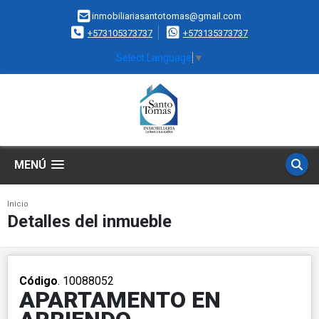
inmobiliariasantotomas@gmail.com
+573105373737
+573135373737
Select Language
▼
MENÚ
Inicio
Detalles del inmueble
Código
. 10088052
APARTAMENTO EN