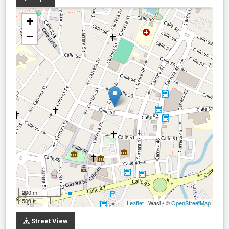
+
−
200 m
500 ft
Leaflet
| Wasi - ©
OpenStreetMap
Street View