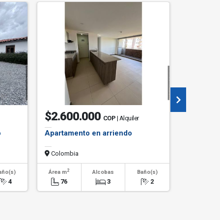
$1.250.0
$2.600.000
COP
| Alquiler
$6.500.0
o
Apartamento en arriendo
Casa en A
Antonio
Colombia
Colombi
2
2
año(s)
Área m
Alcobas
Baño(s)
Área m
4
76
3
2
220