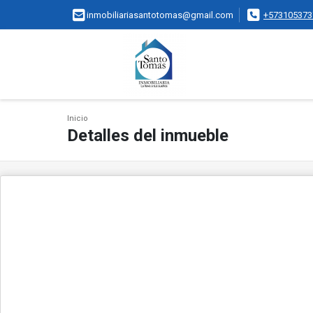
inmobiliariasantotomas@gmail.com
+573105373
Inicio
Detalles del inmueble