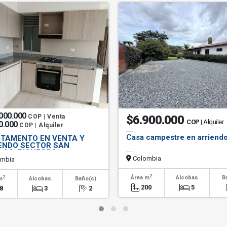
000.000
COP | Venta
$6.900.000
COP
| Alquiler
0.000
COP | Alquiler
Casa campestre en arriend
TAMENTO EN VENTA Y
ENDO SECTOR SAN
LAS, RIONEGRO
Colombia
mbia
2
2
Área m
Alcobas
B
m
Alcobas
Baño(s)
200
5
8
3
2