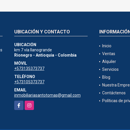
UBICACIÓN Y CONTACTO
INFORMACIÓ
UBICACIÓN
Inicio
es
km 7 vía llanogrande
Ventas
Rionegro - Antioquia - Colombia
Alquiler
MÓVIL
+573135373737
Servicios
TELÉFONO
Blog
+573105373737
Nuestra Empre
EMAIL
Contáctenos
inmobiliariasantotomas@gmail.com
Políticas de pr
Facebook
Instagram