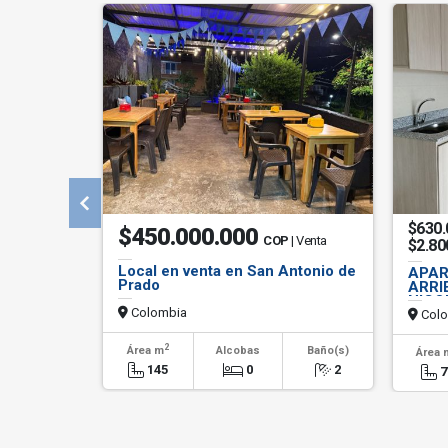
$630.
$450.000.000
COP
| Venta
$2.80
Local en venta en San Antonio de
APAR
Prado
ARRI
NICO
Colombia
Colo
2
Área m
Alcobas
Baño(s)
Área 
145
0
2
7