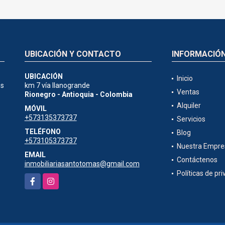
UBICACIÓN Y CONTACTO
INFORMACIÓ
UBICACIÓN
Inicio
es
km 7 vía llanogrande
Ventas
Rionegro - Antioquia - Colombia
Alquiler
MÓVIL
+573135373737
Servicios
TELÉFONO
Blog
+573105373737
Nuestra Empre
EMAIL
Contáctenos
inmobiliariasantotomas@gmail.com
Políticas de pr
Facebook
Instagram