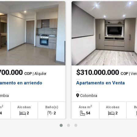
700.000
$310.000.000
COP
| Alquiler
COP
| Ven
amento en arriendo
Apartamento en Venta
mbia
Colombia
2
2
m
Alcobas
Baño(s)
Área m
Alcobas
B
4
2
2
54
2