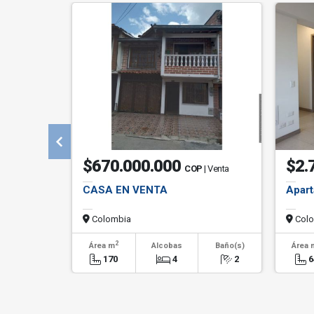
$670.000.000
$2.
COP
| Venta
CASA EN VENTA
Apart
Colombia
Colo
2
Área m
Alcobas
Baño(s)
Área 
170
4
2
6