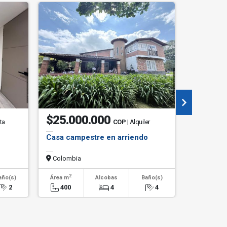
$25.000.000
$2.60
ta
COP
| Alquiler
Casa campestre en arriendo
Apartame
Colombia
Colombi
2
2
año(s)
Área m
Alcobas
Baño(s)
Área m
2
400
4
4
70