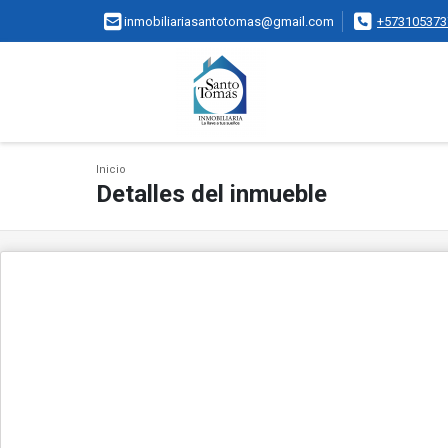
inmobiliariasantotomas@gmail.com
+573105373
Inicio
Detalles del inmueble