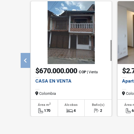
$670.000.000
$2.
COP
| Venta
CASA EN VENTA
Apart
Colombia
Colo
2
Área m
Alcobas
Baño(s)
Área 
170
4
2
6