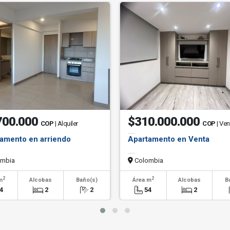
700.000
$310.000.000
COP
| Alquiler
COP
| Ven
amento en arriendo
Apartamento en Venta
mbia
Colombia
2
2
m
Alcobas
Baño(s)
Área m
Alcobas
B
4
2
2
54
2