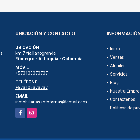
UBICACIÓN Y CONTACTO
INFORMACIÓ
UBICACIÓN
Inicio
es
km 7 vía llanogrande
Ventas
Rionegro - Antioquia - Colombia
Alquiler
MÓVIL
+573135373737
Servicios
TELÉFONO
Blog
+573105373737
Nuestra Empre
EMAIL
Contáctenos
inmobiliariasantotomas@gmail.com
Políticas de pr
Facebook
Instagram