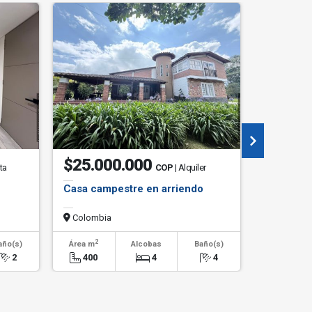
$25.000.000
$2.60
ta
COP
| Alquiler
Casa campestre en arriendo
Apartame
Colombia
Colombi
2
2
año(s)
Área m
Alcobas
Baño(s)
Área m
2
400
4
4
70