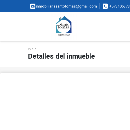
inmobiliariasantotomas@gmail.com
+573105373
Inicio
Detalles del inmueble