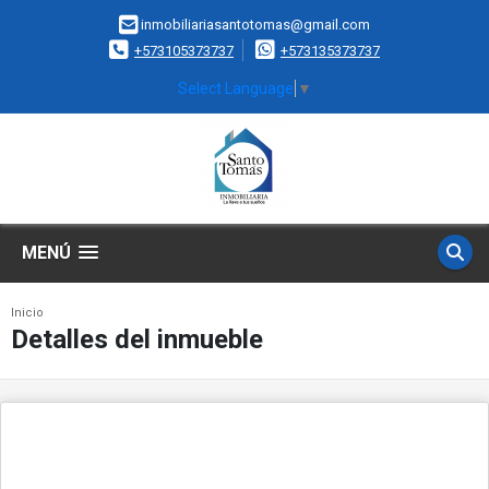
inmobiliariasantotomas@gmail.com
+573105373737
+573135373737
Select Language
▼
MENÚ
Inicio
Detalles del inmueble