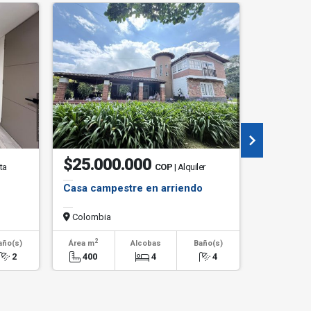
$25.000.000
$2.60
ta
COP
| Alquiler
Casa campestre en arriendo
Apartame
Colombia
Colombi
2
2
año(s)
Área m
Alcobas
Baño(s)
Área m
2
400
4
4
70