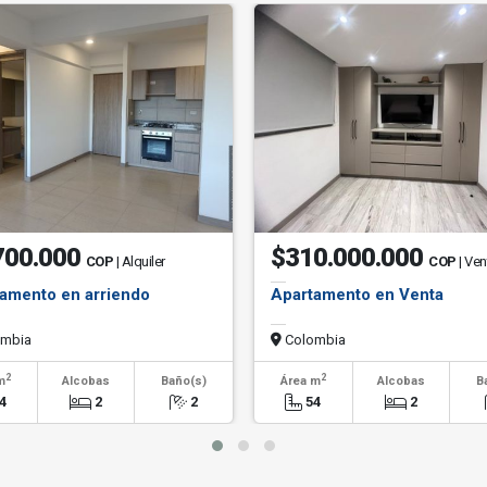
700.000
$310.000.000
COP
| Alquiler
COP
| Ven
amento en arriendo
Apartamento en Venta
mbia
Colombia
2
2
m
Alcobas
Baño(s)
Área m
Alcobas
B
4
2
2
54
2