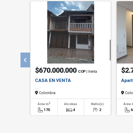
$670.000.000
$2.
COP
| Venta
CASA EN VENTA
Apart
Colombia
Colo
2
Área m
Alcobas
Baño(s)
Área 
170
4
2
6