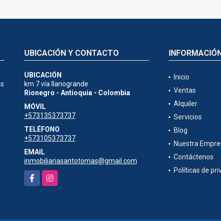
UBICACIÓN Y CONTACTO
INFORMACIÓ
UBICACIÓN
Inicio
es
km 7 vía llanogrande
Ventas
Rionegro - Antioquia - Colombia
Alquiler
MÓVIL
+573135373737
Servicios
TELÉFONO
Blog
+573105373737
Nuestra Empre
EMAIL
Contáctenos
inmobiliariasantotomas@gmail.com
Políticas de pr
Facebook
Instagram