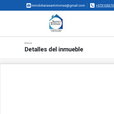
inmobiliariasantotomas@gmail.com
+573105373
Inicio
Detalles del inmueble