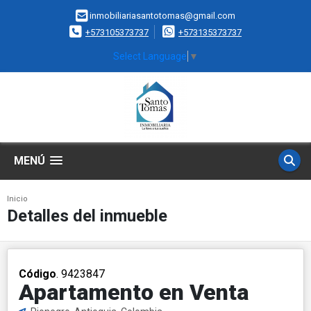
inmobiliariasantotomas@gmail.com
+573105373737
+573135373737
Select Language
▼
MENÚ
Inicio
Detalles del inmueble
Código
. 9423847
Apartamento en Venta