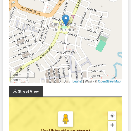
200 m
500 ft
Leaflet
| Wasi - ©
OpenStreetMap
Street View