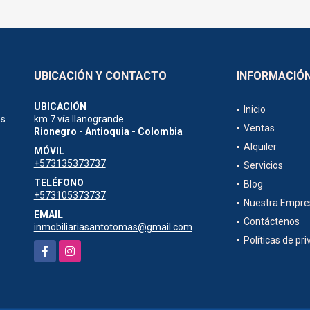
UBICACIÓN Y CONTACTO
INFORMACIÓ
UBICACIÓN
Inicio
es
km 7 vía llanogrande
Ventas
Rionegro - Antioquia - Colombia
Alquiler
MÓVIL
+573135373737
Servicios
TELÉFONO
Blog
+573105373737
Nuestra Empre
EMAIL
Contáctenos
inmobiliariasantotomas@gmail.com
Políticas de pr
Facebook
Instagram