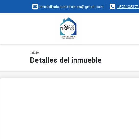
inmobiliariasantotomas@gmail.com
+573105373
Inicio
Detalles del inmueble