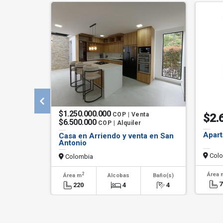
$1.250.000.000
COP | Venta
$2.
$6.500.000
COP | Alquiler
Apart
Casa en Arriendo y venta en San
Antonio
Colo
Colombia
2
Área 
Área m
Alcobas
Baño(s)
7
220
4
4