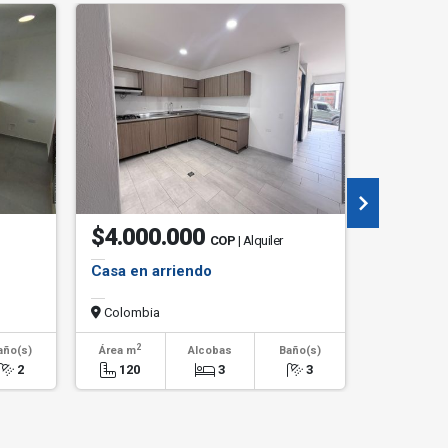
$4.000.000
$585.
COP
| Alquiler
Casa en arriendo
Apartame
Colombia
Colombi
2
2
año(s)
Área m
Alcobas
Baño(s)
Área m
2
120
3
3
66