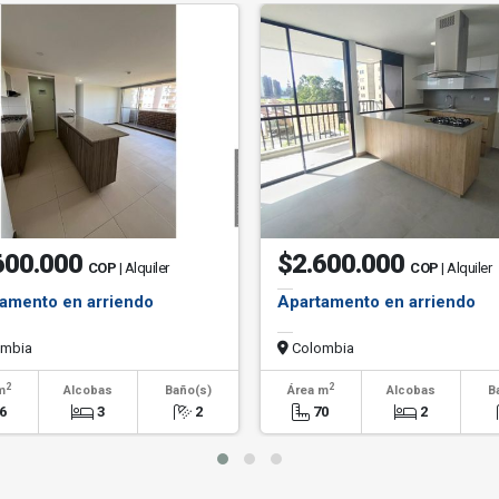
600.000
$2.600.000
COP
| Alquiler
COP
| Alquiler
amento en arriendo
Apartamento en arriendo
mbia
Colombia
2
2
m
Alcobas
Baño(s)
Área m
Alcobas
B
6
3
2
70
2