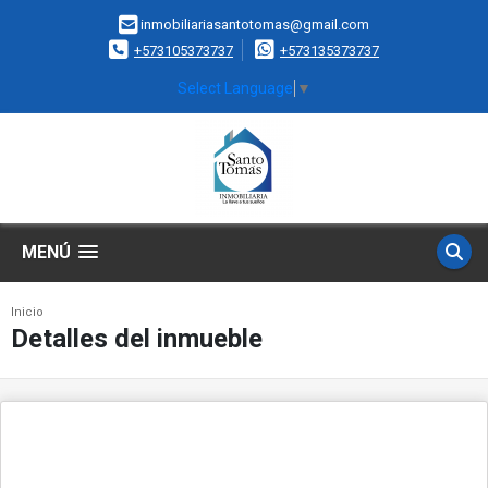
inmobiliariasantotomas@gmail.com
+573105373737
+573135373737
Select Language
▼
MENÚ
Inicio
Detalles del inmueble