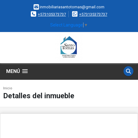
inmobiliariasantotomas@gmail.com
+573105373737
+573135373737
Select Language
▼
MENÚ
Inicio
Detalles del inmueble