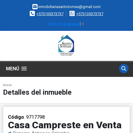
inmobiliariasantotomas@gmail.com
+573105373737
+573135373737
Select Language
▼
MENÚ
Inicio
Detalles del inmueble
Código
. 9717798
Casa Campreste en Venta