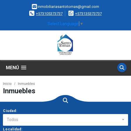
inmobiliariasantotomas@gmail.com
+573105373737
+573135373737
Select Language
▼
MENÚ
Inicio
Inmuebles
Inmuebles
Ciudad:
Todos
Localidad: