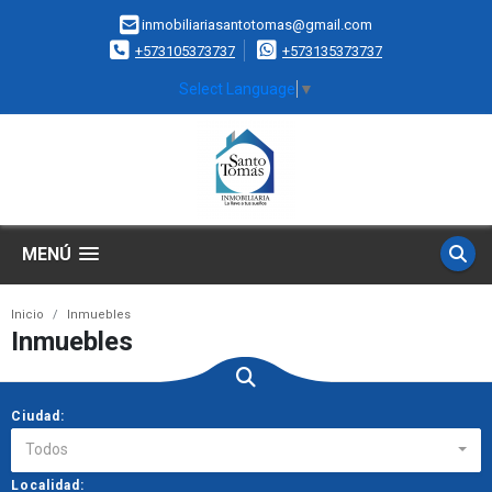
inmobiliariasantotomas@gmail.com
+573105373737
+573135373737
Select Language
▼
MENÚ
Inicio
Inmuebles
Inmuebles
Ciudad:
Todos
Localidad: