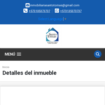
inmobiliariasantotomas@gmail.com
+573105373737
+573135373737
Select Language
▼
MENÚ
Inicio
Detalles del inmueble